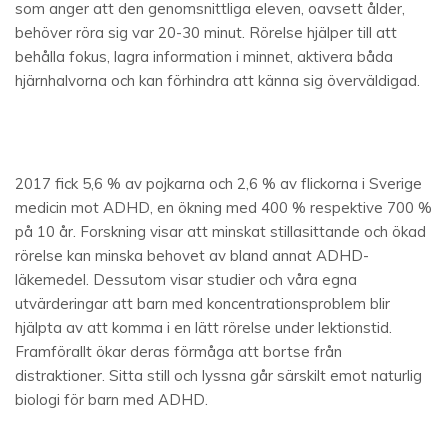
som anger att den genomsnittliga eleven, oavsett ålder,
behöver röra sig var 20-30 minut. Rörelse hjälper till att
behålla fokus, lagra information i minnet, aktivera båda
hjärnhalvorna och kan förhindra att känna sig överväldigad.
2017 fick 5,6 % av pojkarna och 2,6 % av flickorna i Sverige
medicin mot ADHD, en ökning med 400 % respektive 700 %
på 10 år. Forskning visar att minskat stillasittande och ökad
rörelse kan minska behovet av bland annat ADHD-
läkemedel. Dessutom visar studier och våra egna
utvärderingar att barn med koncentrationsproblem blir
hjälpta av att komma i en lätt rörelse under lektionstid.
Framförallt ökar deras förmåga att bortse från
distraktioner. Sitta still och lyssna går särskilt emot naturlig
biologi för barn med ADHD.