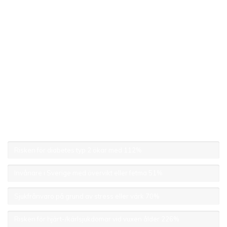
samt stress och problem att slappna av
RISKER
MED PASSIV SKOLMILJÖ
Risken för diabetes typ 2 ökar med
112%
Invånare i Sverige med övervikt eller fetma
51%
Sjukfrånvaro på grund av stress eller värk
70%
Risken för hjärt-/kärlsjukdomar vid vuxen ålder
226%