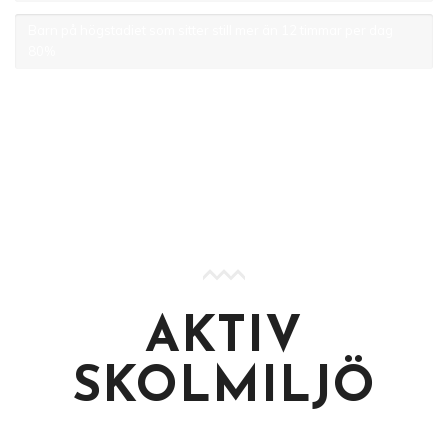
Barn på högstadiet som sitter still mer än 12 timmar per dag
80%
AKTIV
SKOLMILJÖ