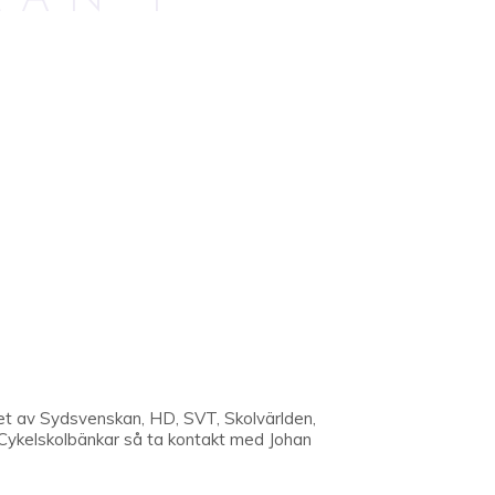
AN I
t av Sydsvenskan, HD, SVT, Skolvärlden,
la Cykelskolbänkar så ta kontakt med Johan