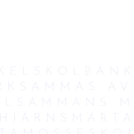
KELSKOLBÄN
RKSAMMAS AV
LLSAMMANS 
HJÄRNSMART