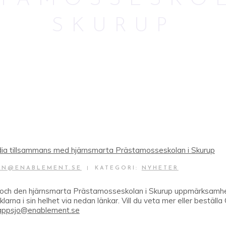
STAMOSSESKOL
SKURUP
ON@ENABLEMENT.SE
|
KATEGORI:
NYHETER
n och den hjärnsmarta Prästamosseskolan i Skurup uppmärksamhe
klarna i sin helhet via nedan länkar. Vill du veta mer eller bestäl
rappsjo@enablement.se