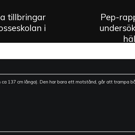
a tillbringar
Pep-rapp
osseskolan i
undersök
häl
n ca 137 cm långa). Den har bara ett motstånd, går att trampa b