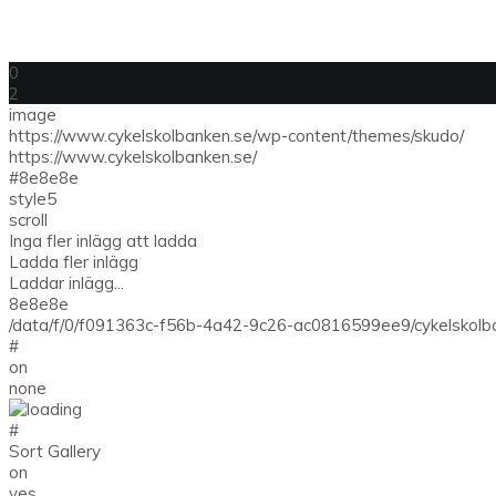
0
2
image
https://www.cykelskolbanken.se/wp-content/themes/skudo/
https://www.cykelskolbanken.se/
#8e8e8e
style5
scroll
Inga fler inlägg att ladda
Ladda fler inlägg
Laddar inlägg...
8e8e8e
/data/f/0/f091363c-f56b-4a42-9c26-ac0816599ee9/cykelskolb
#
on
none
#
Sort Gallery
on
yes